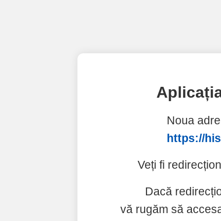
Aplicați
Noua adres
https://hi
Veți fi redirecți
Dacă redirecți
vă rugăm să accesaț